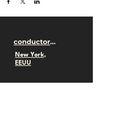
conductor@camilotellez.com
New York,
EEUU