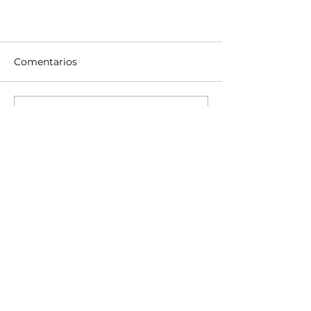
Comentarios
Escribir un comentario...
La OFB en El Ensueño
conductor@camilotellez.com
New York,
EEUU